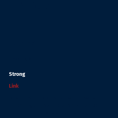
HEADING 3
Heading 4
Heading 5
Heading 6
Strong
Link
Lorem ipsum dolor sit amet, consectetur
adipiscing elit, sed do eiusmod tempor
incididunt ut labore et dolore magna