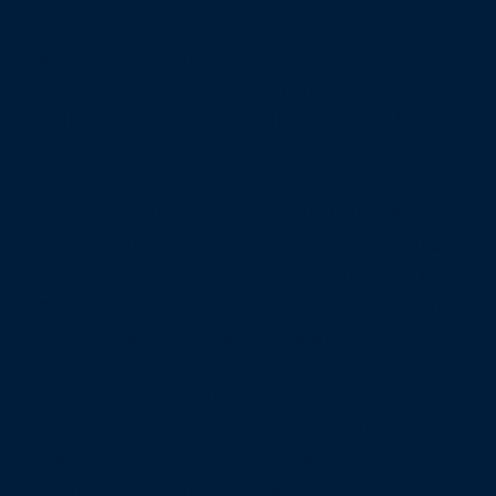
scelerisque in dictum.
Aliquam vestibulum morbi blandit cursus
risus. Neque vitae tempus quam
pellentesque nec nam aliquam sem. Arcu
risus quis varius quam quisque id diam
vel. Laoreet sit amet cursus sit amet
dictum. Luctus accumsan tortor posuere ac.
Sit amet purus gravida quis blandit turpis.
Proin sed libero enim sed faucibus. Placerat
orci nulla pellentesque dignissim enim sit
amet venenatis urna. Et pharetra pharetra
massa massa ultricies mi quis. Tincidunt
lobortis feugiat vivamus at augue eget arcu
dictum. Feugiat in fermentum posuere urna
nec. Habitant morbi tristique senectus et
netus et malesuada fames.