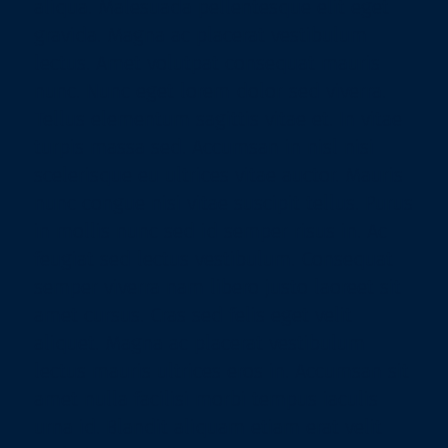
aliqua. Malesuada pellentesque elit eget
gravida. Magna ac placerat vestibulum
lectus. Amet volutpat consequat mauris
nunc. Nunc eget lorem dolor sed viverra.
Tellus elementum sagittis vitae et. In vitae
turpis massa sed. Accumsan in nisl nisi
scelerisque eu ultrices vitae auctor. Mauris
nunc congue nisi vitae suscipit tellus. Purus
in mollis nunc sed id semper risus in. Ac
feugiat sed lectus vestibulum. Consequat
semper viverra nam libero justo laoreet sit
amet cursus. Cras sed felis eget velit
aliquet. Magna ac placerat vestibulum
lectus mauris ultrices eros in. Accumsan sit
amet nulla facilisi morbi tempus iaculis
urna id. Blandit aliquam etiam erat velit